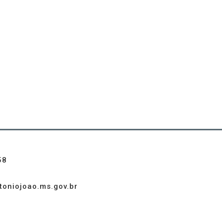
58
toniojoao.ms.gov.br