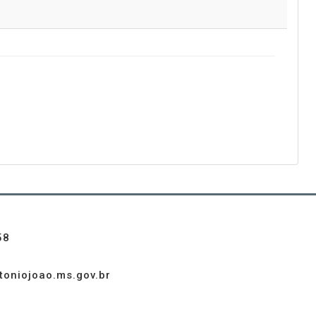
58
toniojoao.ms.gov.br