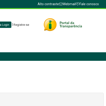
Alto contraste
Webmail
Fale conosco
|
Registre-se
a Login