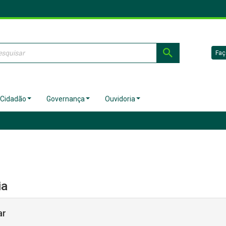
Faç
 Cidadão
Governança
Ouvidoria
ia
ar