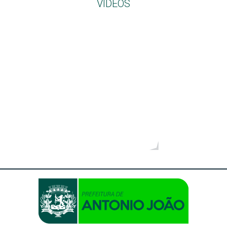
VIDEOS
SEMEC
1/2026
EDITAL DE LEILÃO ELETRÔNICO 2026
1/2026
retificação do edital do leilão nº 01/2026
1/2026
Relatório Consolidado das Emendas Impositivas
1/2026
2ª RETIFICAÇÃO AO EDITAL DE LEILÃO
153/2025
LEI COMPLEMENTAR Nº 153
152/2025
LEI COMPLEMENTAR N.º 152
Mais vídeos
151/2025
LEI COMPLEMENTAR Nº 151
149/2025
Lei Complementar Municipal nº 149