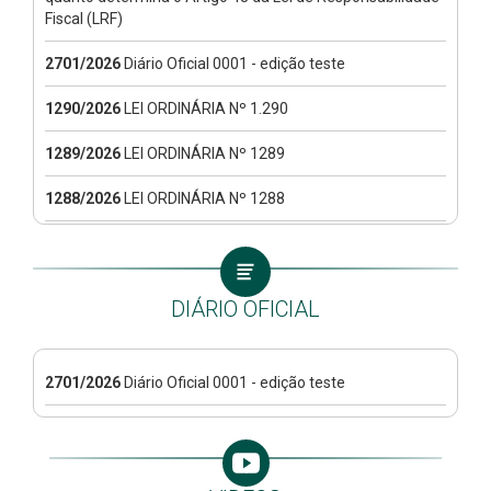
Fiscal (LRF)
2701/2026
Diário Oficial 0001 - edição teste
1290/2026
LEI ORDINÁRIA Nº 1.290
1289/2026
LEI ORDINÁRIA Nº 1289
1288/2026
LEI ORDINÁRIA Nº 1288
1287/2026
LEI ORDINÁRIA Nº 1.287
1286/2026
LEI ORDINÁRIA Nº 1.286
DIÁRIO OFICIAL
162/2026
LEI COMPLEMENTAR Nº 162
161/2026
LEI COMPLEMENTAR MUNICIPAL Nº 161
2701/2026
Diário Oficial 0001 - edição teste
101/2026
INFORMATIVO - VTN 2026
1/2026
PROCESSO SELETIVO 001/2026- REPUBLICADO
SECRETARIA MUNICIPAL DE EDUCAÇÃO E CULTURA –