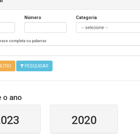
ar
Número
Categoria
Frase completa ou palavras
ILTRO
PESQUISAR
e o ano
2023
2020