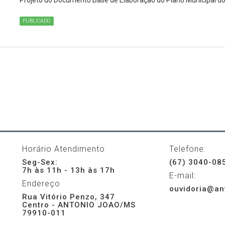
Projeto do Documento Base de Elaboração do Plano Municipal do
PUBLICADO
Horário Atendimento
Telefone:
Seg-Sex:
(67) 3040-08
7h às 11h - 13h às 17h
E-mail:
Endereço
ouvidoria@an
Rua Vitório Penzo, 347
Centro - ANTONIO JOAO/MS
79910-011