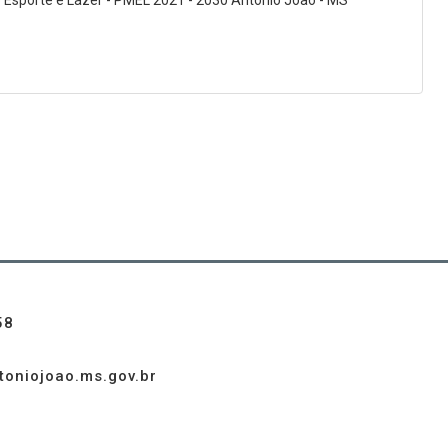
 Esporte e Lazer - PMEL 2021 - 2030 Antônio João - MS
58
toniojoao.ms.gov.br