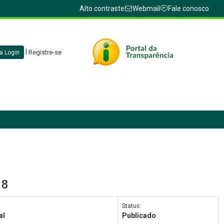
Alto contraste
Webmail
Fale conosco
|
Registre-se
a Login
18
Status:
al
Publicado