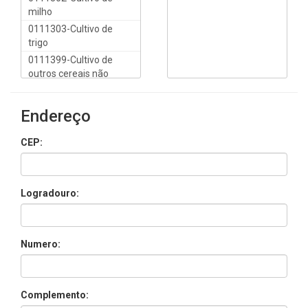
milho
0111303-Cultivo de
trigo
0111399-Cultivo de
outros cereais não
especificados
anteriormente
Endereço
0112101-Cultivo de
algodão herbáceo
CEP:
0112102-Cultivo de juta
0112199-Cultivo de
outras fibras de lavoura
Logradouro:
temporária não
especificadas
anteriormente
0113000-Cultivo de
Numero:
canadeaçúcar
0114800-Cultivo de
fumo
Complemento:
0115600-Cultivo de soja