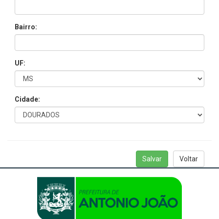
0116401-Cultivo de
amendoim
Bairro:
0116402-Cultivo de
girassol
0116403-Cultivo de
mamona
UF:
0116499-Cultivo de
outras oleaginosas de
lavoura temporária não
Cidade:
especificadas
anteriormente
0119901-Cultivo de
abacaxi
0119902-Cultivo de
alho
Salvar
Voltar
0119903-Cultivo de
batatainglesa
0119904-Cultivo de
cebola
0119905-Cultivo de