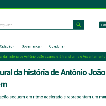
Faç
 Cidadão
Governança
Ouvidoria
al da história de Antônio João avança e já transforma o Assentamen
ral da história de Antônio João
em
ação seguem em ritmo acelerado e representam um marco 