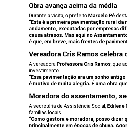
Obra avança acima da média
Durante a visita, o prefeito
Marcelo Pé
desta
“Esta é a primeira pavimentação rural da 
andamento, executadas por empresas dife
causa atrasos. Mas aqui no Assentamento
é que, em breve, mais frentes de pavime
Vereadora Cris Ramos celebra 
A vereadora
Professora Cris Ramos
, que 
investimento.
“Essa pavimentação era um sonho antigo 
é motivo de muita alegria. É uma obra que
Moradora do assentamento, secr
A secretária de Assistência Social,
Edilene 
famílias locais.
“Como gestora e moradora, posso dizer qu
principalmente em épocas de chuva. Agor