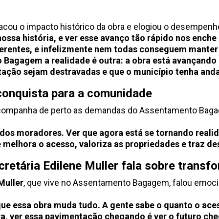
cou o impacto histórico da obra e elogiou o desempenh
nossa história, e ver esse avanço tão rápido nos ench
rentes, e infelizmente nem todas conseguem manter e
 Bagagem a realidade é outra: a obra está avançando 
ntação sejam destravadas e que o município tenha and
conquista para a comunidade
acompanha de perto as demandas do Assentamento Bagage
dos moradores. Ver que agora está se tornando realid
 melhora o acesso, valoriza as propriedades e traz de
etária Edilene Muller fala sobre transf
Muller
, que vive no Assentamento Bagagem, falou emocio
e essa obra muda tudo. A gente sabe o quanto o acess
a, ver essa pavimentação chegando é ver o futuro ch