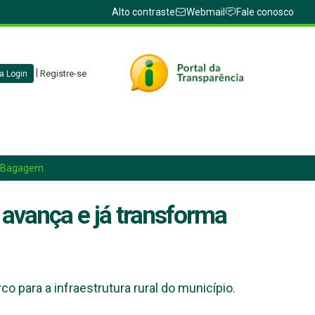
Alto contraste
Webmail
Fale conosco
|
Registre-se
a Login
to Bagagem
 avança e já transforma
para a infraestrutura rural do município.