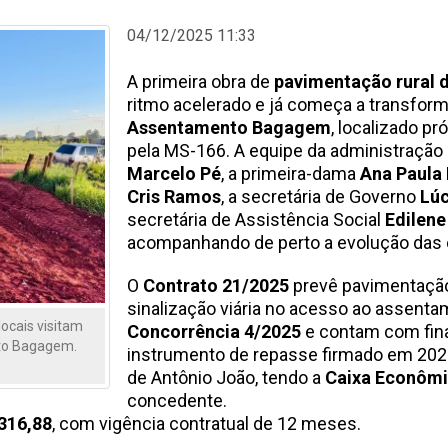
04/12/2025 11:33
A primeira obra de
pavimentação rural d
ritmo acelerado e já começa a transform
Assentamento Bagagem
, localizado p
pela MS-166. A equipe da administração
Marcelo Pé
, a primeira-dama
Ana Paula F
Cris Ramos
, a secretária de Governo
Lúc
secretária de Assistência Social
Edilene
acompanhando de perto a evolução das 
O
Contrato 21/2025
prevê pavimentação 
sinalização viária no acesso ao assent
locais visitam
Concorrência 4/2025
e contam com fin
to Bagagem.
instrumento de repasse firmado em 202
de Antônio João, tendo a
Caixa Econômi
concedente.
316,88
, com vigência contratual de 12 meses.