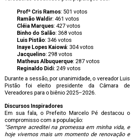
Profª Cris Ramos
: 501 votos
Ramão Waldir
: 461 votos
Cléia Marques
: 427 votos
Binho do Salão
: 368 votos
Luis Pistão
: 346 votos
Inaye Lopes Kaiowá
: 304 votos
Jacquelino
: 298 votos
Matheus Albuquerque
: 287 votos
Reginaldo Didi
: 249 votos
Durante a sessão, por unanimidade, o vereador Luis
Pistão foi eleito presidente da Câmara de
Vereadores para o biênio 2025–2026.
Discursos Inspiradores
Em sua fala, o Prefeito Marcelo Pé destacou o
compromisso com a população:
"Sempre acreditei na promessa em minha vida, e
hoje vivemos mais um momento de renovação e