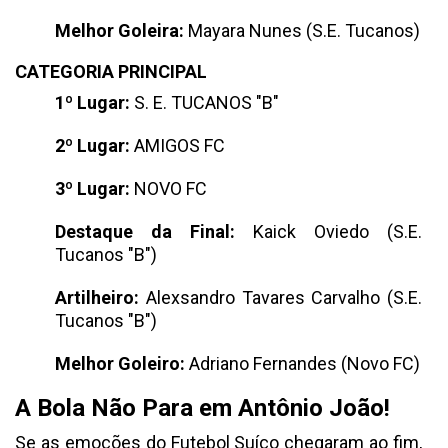
Melhor Goleira:
Mayara Nunes (S.E. Tucanos)
CATEGORIA PRINCIPAL
1º Lugar:
S. E. TUCANOS "B"
2º Lugar:
AMIGOS FC
3º Lugar:
NOVO FC
Destaque da Final:
Kaick Oviedo (S.E.
Tucanos "B")
Artilheiro:
Alexsandro Tavares Carvalho (S.E.
Tucanos "B")
Melhor Goleiro:
Adriano Fernandes (Novo FC)
A Bola Não Para em Antônio João!
Se as emoções do Futebol Suíço chegaram ao fim,