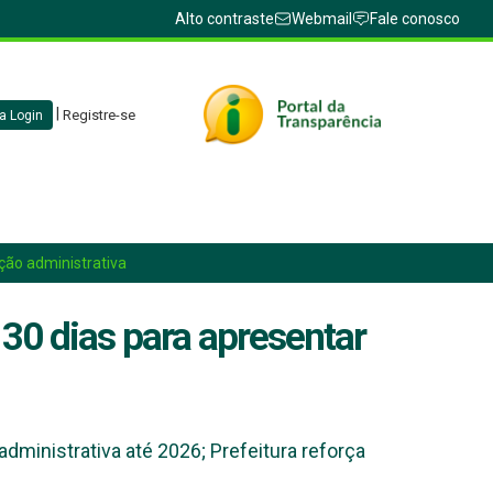
Alto contraste
Webmail
Fale conosco
|
Registre-se
a Login
ção administrativa
30 dias para apresentar
dministrativa até 2026; Prefeitura reforça