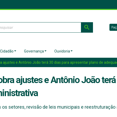
Faç
 Cidadão
Governança
Ouvidoria
a ajustes e Antônio João terá 30 dias para apresentar plano de adequa
bra ajustes e Antônio João terá 
nistrativa
s setores, revisão de leis municipais e reestruturação a