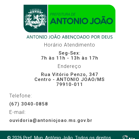
Horário Atendimento
Seg-Sex:
7h às 11h - 13h às 17h
Endereço
Rua Vitório Penzo, 347
Centro - ANTONIO JOAO/MS
79910-011
Telefone:
(67) 3040-0858
E-mail:
ouvidoria@antoniojoao.ms.gov.br
© 2026 Pref. Mun. Antônio João. Todos os direitos