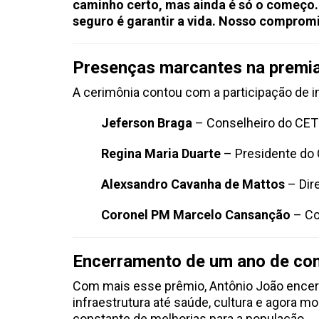
caminho certo, mas ainda é só o começo.
seguro é garantir a vida. Nosso comprom
Presenças marcantes na premi
A cerimônia contou com a participação de i
Jeferson Braga
– Conselheiro do CE
Regina Maria Duarte
– Presidente d
Alexsandro Cavanha de Mattos
– Dir
Coronel PM Marcelo Cansanção
– Co
Encerramento de um ano de co
Com mais esse prêmio, Antônio João encerr
infraestrutura até saúde, cultura e agora 
constante de melhorias para a população.