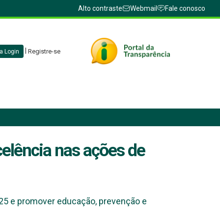
Alto contraste
Webmail
Fale conosco
|
Registre-se
a Login
elência nas ações de
025 e promover educação, prevenção e