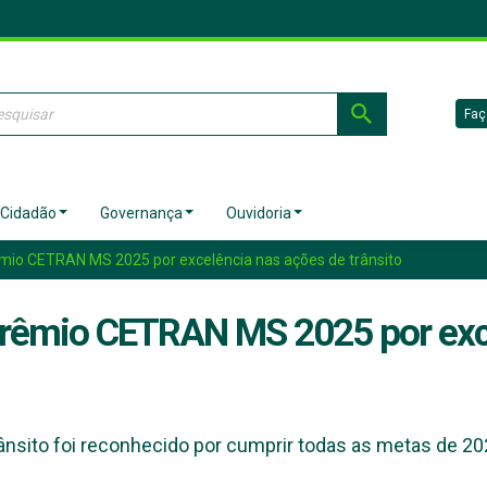
Faç
 Cidadão
Governança
Ouvidoria
mio CETRAN MS 2025 por excelência nas ações de trânsito
Prêmio CETRAN MS 2025 por exc
ânsito foi reconhecido por cumprir todas as metas de 2